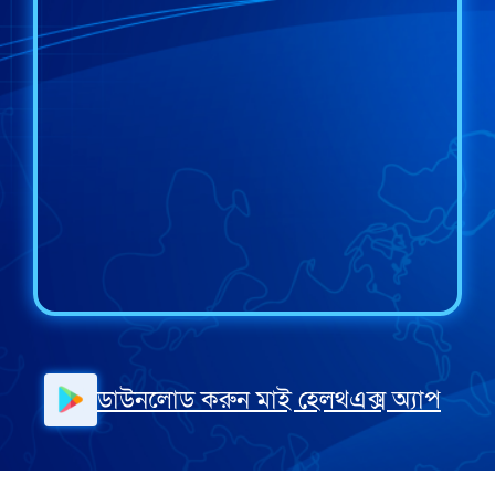
ডাউনলোড করুন মাই হেলথএক্স অ্যাপ