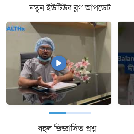
নতুন ইউটিউব ব্লগ আপডেট
বহুল জিজ্ঞাসিত প্রশ্ন