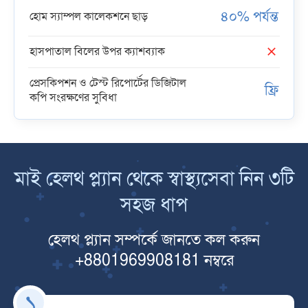
৪০% পর্যন্ত
হোম স্যাম্পল কালেকশনে ছাড়
হাসপাতাল বিলের উপর ক্যাশব্যাক
প্রেসকিপশন ও টেস্ট রিপোর্টের ডিজিটাল
ফ্রি
কপি সংরক্ষণের সুবিধা
মাই হেলথ প্ল্যান থেকে স্বাস্থ্যসেবা নিন ৩টি
সহজ ধাপ
হেলথ প্ল্যান সম্পর্কে জানতে কল করুন
+8801969908181 নম্বরে
১