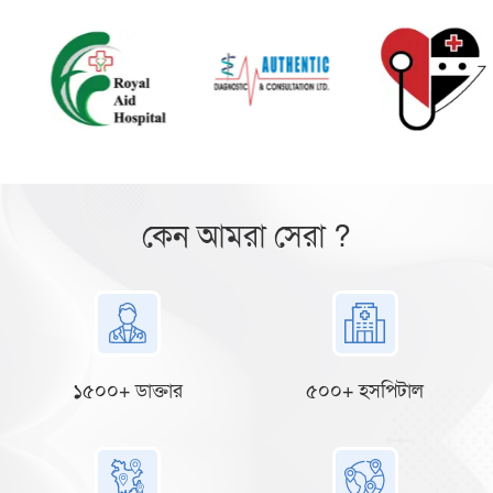
কেন আমরা সেরা ?
১৫০০+ ডাক্তার
৫০০+ হসপিটাল